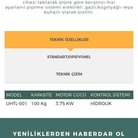
cihazı takılarak ürüne göre karıştırıcı hızı
ayarlanır.pişirme sistemi elektrikli ,gazlı,kızgınyağlı veya
buharlı olarak üretilir.
TEKNİK ÖZELLİKLER
STANDART/OPSİYONEL
TEKNİK ÇİZİM
MODEL
KAPASİTE
MOTOR GÜCÜ
KONTROL SİSTEMİ
UHTL-001
100 Kg
3,75 KW
HİDROLİK
YENİLİKLERDEN HABERDAR OL